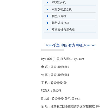
V型混合机
W型双锥混合机
槽型混合机
螺带式混合机
双螺旋锥形混合机
leyu-乐鱼(中国)官方网站_leyu.com
leyu-乐鱼(中国)官方网站_leyu.com
电 话：0510-81676661
传 真：0510-81676662
手 机：15190362459
联系人：陈经理
E-mail：15190362459@163.com
地 址：江苏省江阴市祝塘镇康达路曹王家28号