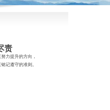
尽责
直努力提升的方向，
直铭记遵守的准则。