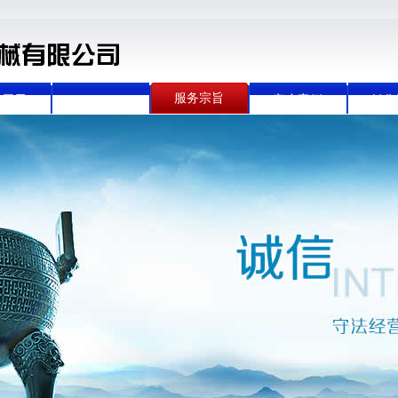
服务宗旨
品展示
leyu
客户案例
销售