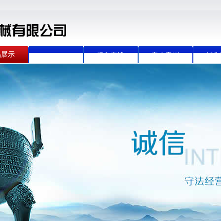
品展示
leyu
服务宗旨
客户案例
销售