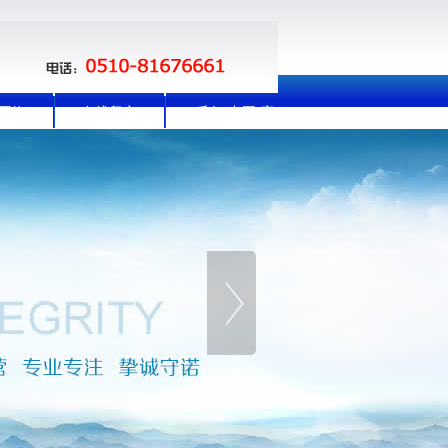
网络
在线留言
leyu-乐鱼(中国)官
方网站_leyu.com