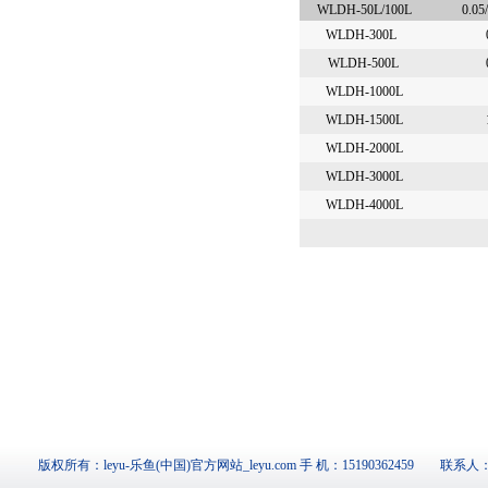
WLDH-50L/100L
0.05/0
WLDH-300L
WLDH-500L
WLDH-1000L
WLDH-1500L
WLDH-2000L
WLDH-3000L
WLDH-4000L
版权所有：leyu-乐鱼(中国)官方网站_leyu.com 手 机：1519036245