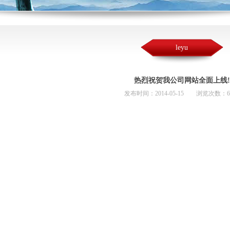
leyu
热烈祝贺我公司网站全面上线!
发布时间：2014-05-15 浏览次数：6