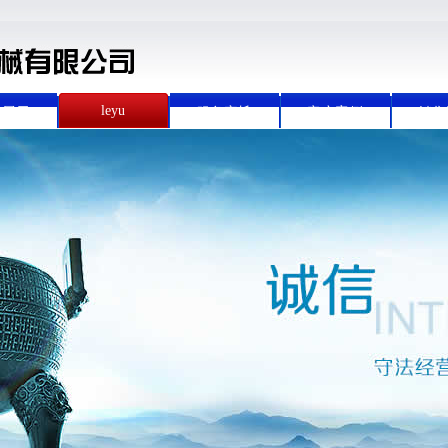
leyu
品展示
服务宗旨
客户案例
销售