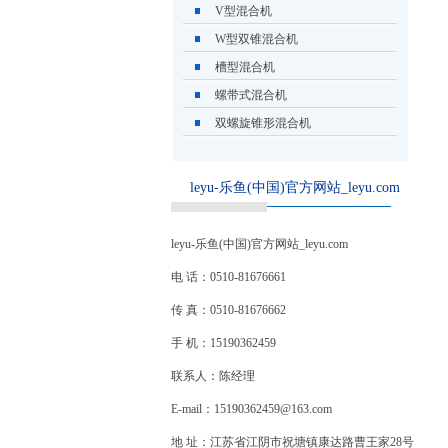
V型混合机
W型双锥混合机
槽型混合机
螺带式混合机
双螺旋锥形混合机
leyu-乐鱼(中国)官方网站_leyu.com
leyu-乐鱼(中国)官方网站_leyu.com
电 话：0510-81676661
传 真：0510-81676662
手 机：15190362459
联系人：陈经理
E-mail：15190362459@163.com
地 址：江苏省江阴市祝塘镇康达路曹王家28号