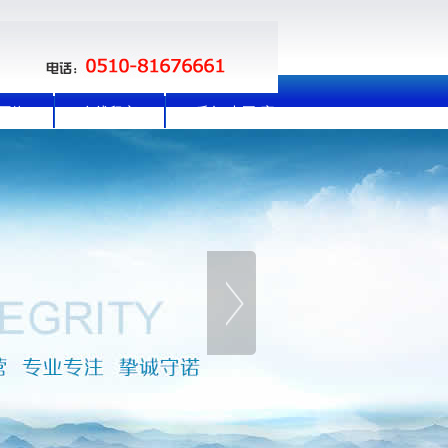
网络
在线留言
leyu-乐鱼(中国)官
方网站_leyu.com