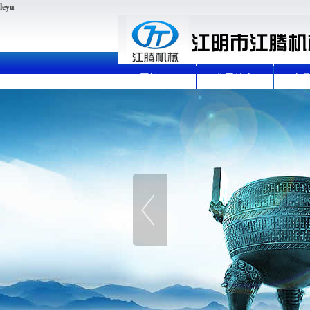
leyu
网站leyu
公司简介
产