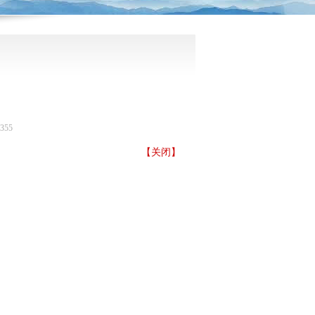
355
【关闭】