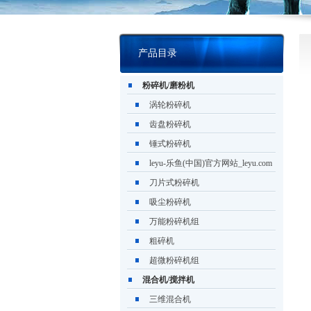
产品目录
粉碎机/磨粉机
涡轮粉碎机
齿盘粉碎机
锤式粉碎机
leyu-乐鱼(中国)官方网站_leyu.com
刀片式粉碎机
吸尘粉碎机
万能粉碎机组
粗碎机
超微粉碎机组
混合机/搅拌机
三维混合机